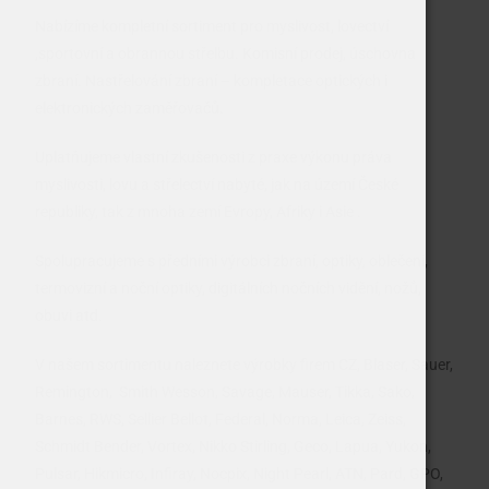
Nabízíme kompletní sortiment pro myslivost, lovectví
,sportovní a obrannou střelbu. Komisní prodej, úschovna
zbraní. Nastřelování zbraní – kompletace optických i
elektronických zaměřovačů.
Uplatňujeme vlastní zkušenosti z praxe výkonu práva
myslivosti, lovu a střelectví nabyté, jak na území České
republiky, tak z mnoha zemí Evropy, Afriky i Asie .
Spolupracujeme s předními výrobci zbraní, optiky, oblečení,
termovizní a noční optiky, digitálních nočních vidění, nožů,
obuvi atd.
V našem sortimentu naleznete výrobky firem CZ, Blaser, Sauer,
Remington, Smith Wesson, Savage, Mauser, Tikka, Sako,
Barnes, RWS, Sellier Bellot, Federal, Norma, Leica, Zeiss,
Schmidt Bender, Vortex, Nikko Stirling, Geco, Lapua, Yukon,
Pulsar, Hikmicro, Infiray, Nocpix, Night Pearl, ATN, Pard, GPO,