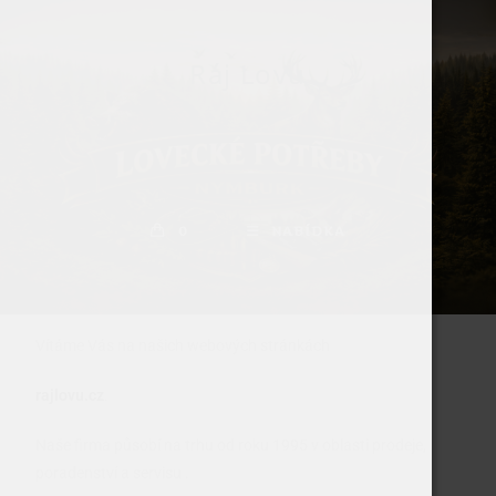
Ráj Lovu
O Ráji Lovu
0
NABÍDKA
Vítáme Vás na našich webových stránkách
rajlovu.cz
.
Naše firma působí na trhu od roku 1995 v oblasti prodeje,
poradenství a servisu .