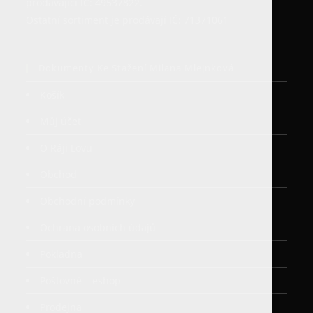
prodávající IČ: 49537822.
Ostatní sortiment je prodávají IČ: 71371061
Dokumenty Ke Stažení Milana Mlejnková
Košík
Můj účet
O Ráji Lovu
Obchod
Obchodní podmínky
Ochrana osobních údajů
Pokladna
Poštovné – eshop
Prodejna